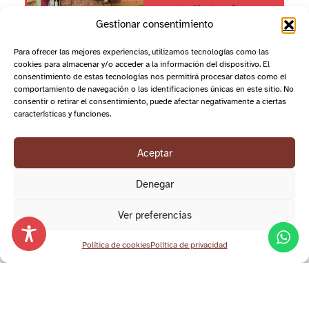
estación transforma
Gestionar consentimiento
nuestra inspiración.
Te esperamos en
Para ofrecer las mejores experiencias, utilizamos tecnologías como las
plena Sierra de
cookies para almacenar y/o acceder a la información del dispositivo. El
Guadarrama para
consentimiento de estas tecnologías nos permitirá procesar datos como el
cuidar tu cabello, tu
comportamiento de navegación o las identificaciones únicas en este sitio. No
piel y tu bienestar con
consentir o retirar el consentimiento, puede afectar negativamente a ciertas
características y funciones.
cosmética natural y
ecológica.
Aceptar
Escríbenos
ahora
Denegar
Ver preferencias
Política de cookies
Política de privacidad